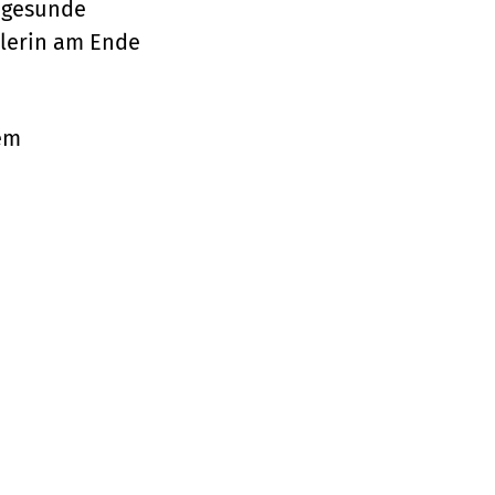
, gesunde
ülerin am Ende
em