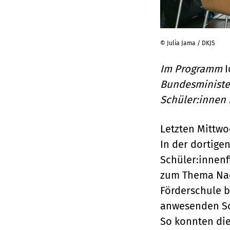
© Julia Jama / DKJS
Im Programm
I
Bundesminister
Schüler:innen 
Letzten Mittwo
In der dortig
Schüler:innenf
zum Thema Nach
Förderschule b
anwesenden Sc
So konnten die