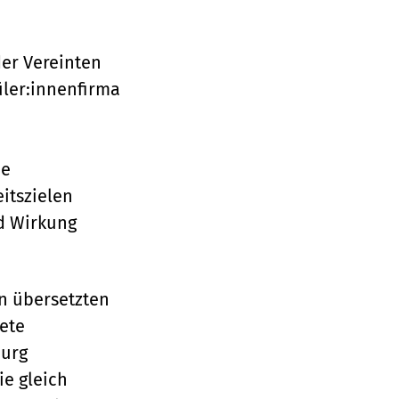
der Vereinten
üler:innenfirma
ie
itszielen
nd Wirkung
en übersetzten
ete
burg
ie gleich