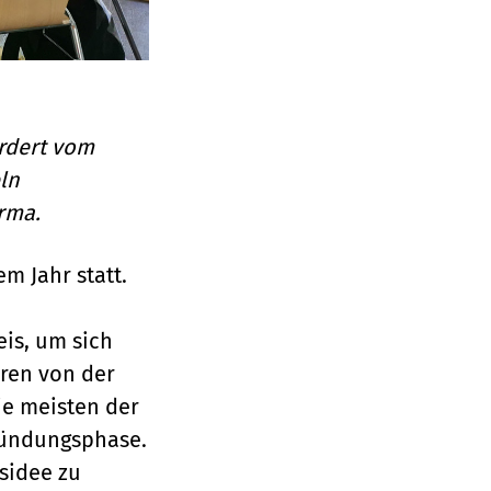
ördert vom
ln
rma.
m Jahr statt.
is, um sich
ren von der
ie meisten der
ründungsphase.
sidee zu