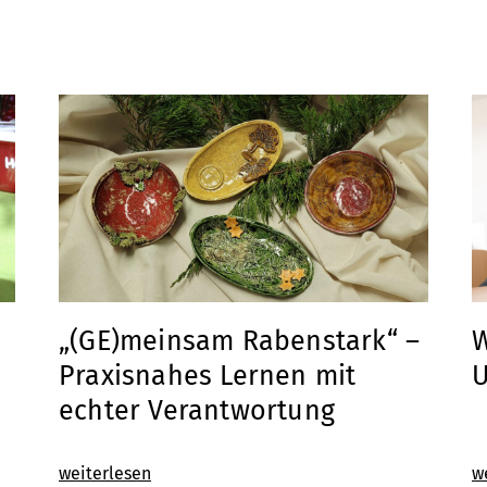
„(GE)meinsam Rabenstark“ –
W
Praxisnahes Lernen mit
U
echter Verantwortung
weiterlesen
w