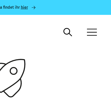
a findet ihr
hier