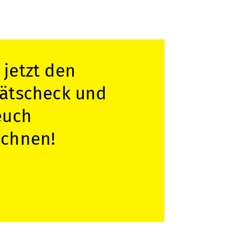
 mit dem
ätssiegel
zeichnet: Unser
richtsmaterial
e Sek. I