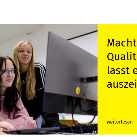
Jetzt
Qualit
ausge
Unter
für di
weiterlesen