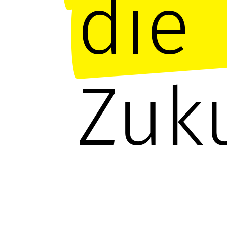
die
Zuku