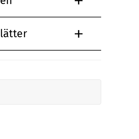
men
lätter