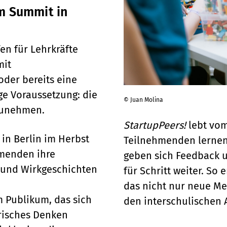
m Summit in
fen für Lehrkräfte
mit
oder bereits eine
ge Voraussetzung: die
© Juan Molina
lzunehmen.
StartupPeers!
lebt vom
 in Berlin im Herbst
Teilnehmenden lernen
hmenden ihre
geben sich Feedback u
und Wirkgeschichten
für Schritt weiter. So 
das nicht nur neue M
 Publikum, das sich
den interschulischen 
risches Denken