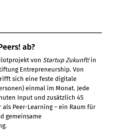
Peers! ab?
Pilotprojekt von
Startup Zukunft!
in
tiftung Entrepreneurship. Von
ifft sich eine feste digitale
ersonen) einmal im Monat. Jede
nuten Input und zusätzlich 45
 als Peer-Learning – ein Raum für
und gemeinsame
ng.