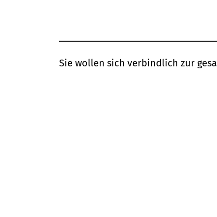
Sie wollen sich verbindlich zur ge
Fortbildung anmelden? Die Termine 
folgendem Link: