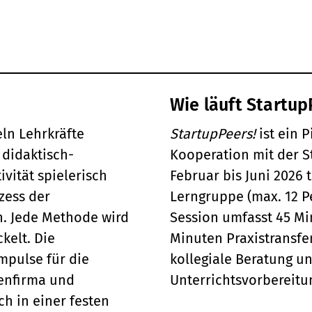
Wie läuft Startup
ln Lehrkräfte
StartupPeers!
ist ein 
 didaktisch-
Kooperation mit der S
ivität spielerisch
Februar bis Juni 2026 tr
zess der
Lerngruppe (max. 12 P
n. Jede Methode wird
Session umfasst 45 Mi
kelt. Die
Minuten Praxistransfer
mpulse für die
kollegiale Beratung 
nenfirma und
Unterrichtsvorbereitu
ch in einer festen