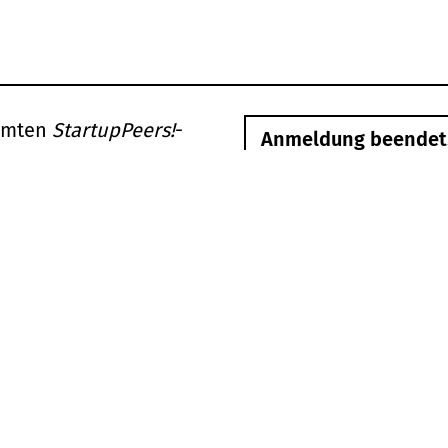
samten
StartupPeers!
-
Anmeldung beendet. 
finden Sie unter