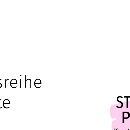
sreihe
te