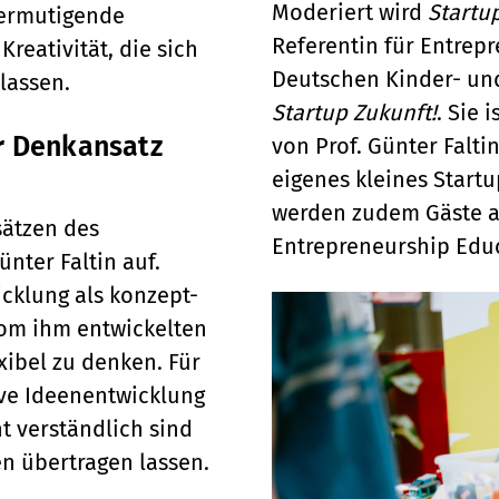
Moderiert wird
Startu
ermutigende
Referentin für Entrep
reativität, die sich
Deutschen Kinder- un
lassen.
Startup Zukunft!
. Sie 
er Denkansatz
von Prof. Günter Falt
eigenes kleines Startu
werden zudem Gäste a
ätzen des
Entrepreneurship Edu
ünter Faltin auf.
cklung als konzept-
vom ihm entwickelten
xibel zu denken. Für
ive Ideenentwicklung
ht verständlich sind
en übertragen lassen.