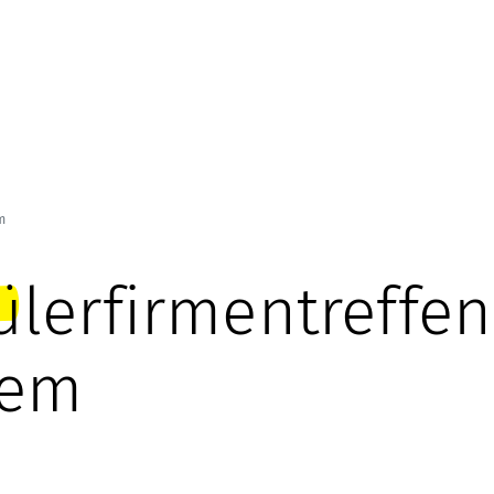
m
lerfirmentreffen
lem